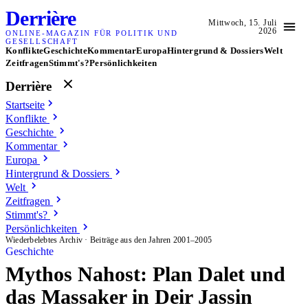
Derrière
Mittwoch, 15. Juli
2026
ONLINE-MAGAZIN FÜR POLITIK UND
GESELLSCHAFT
Konflikte
Geschichte
Kommentar
Europa
Hintergrund & Dossiers
Welt
Zeitfragen
Stimmt's?
Persönlichkeiten
Derrière
Startseite
Konflikte
Geschichte
Kommentar
Europa
Hintergrund & Dossiers
Welt
Zeitfragen
Stimmt's?
Persönlichkeiten
Wiederbelebtes Archiv · Beiträge aus den Jahren 2001–2005
Geschichte
Mythos Nahost: Plan Dalet und
das Massaker in Deir Jassin